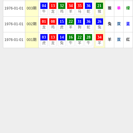
04
13
32
34
35
36
21
1976-01-01
003期
猴
单
绿
牛
龙
鸡
羊
马
蛇
猴
01
08
15
22
31
36
26
1976-01-01
002期
兔
双
蓝
龙
鸡
虎
羊
狗
蛇
兔
03
13
14
16
22
28
34
1976-01-01
001期
羊
双
红
虎
龙
兔
牛
羊
牛
羊