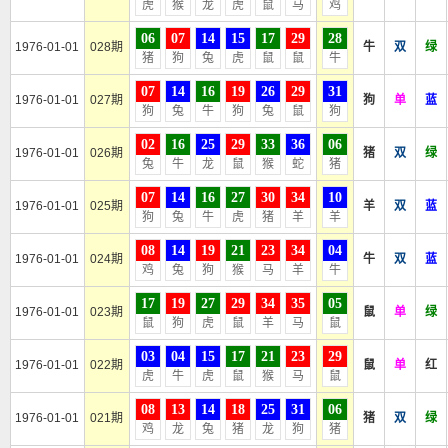
虎
猴
龙
虎
鼠
马
鸡
06
07
14
15
17
29
28
1976-01-01
028期
牛
双
绿
猪
狗
兔
虎
鼠
鼠
牛
07
14
16
19
26
29
31
1976-01-01
027期
狗
单
蓝
狗
兔
牛
狗
兔
鼠
狗
02
16
25
29
33
36
06
1976-01-01
026期
猪
双
绿
兔
牛
龙
鼠
猴
蛇
猪
07
14
16
27
30
34
10
1976-01-01
025期
羊
双
蓝
狗
兔
牛
虎
猪
羊
羊
08
14
19
21
23
34
04
1976-01-01
024期
牛
双
蓝
鸡
兔
狗
猴
马
羊
牛
17
19
27
29
34
35
05
1976-01-01
023期
鼠
单
绿
鼠
狗
虎
鼠
羊
马
鼠
03
04
15
17
21
23
29
1976-01-01
022期
鼠
单
红
虎
牛
虎
鼠
猴
马
鼠
08
13
14
18
25
31
06
1976-01-01
021期
猪
双
绿
鸡
龙
兔
猪
龙
狗
猪