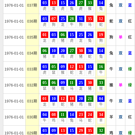
03
13
15
26
27
33
14
1976-01-01
037期
兔
双
蓝
虎
龙
虎
兔
虎
猴
兔
03
07
25
28
31
35
12
1976-01-01
036期
蛇
双
红
虎
狗
龙
牛
狗
马
蛇
01
03
06
15
25
26
19
1976-01-01
035期
狗
单
红
龙
虎
猪
虎
龙
兔
狗
06
10
20
27
30
36
14
1976-01-01
034期
兔
双
蓝
猪
羊
鸡
虎
猪
蛇
兔
03
05
09
12
13
15
16
1976-01-01
033期
牛
双
绿
虎
鼠
猴
蛇
龙
虎
牛
05
06
09
11
25
30
33
1976-01-01
032期
猴
单
绿
鼠
猪
猴
马
龙
猪
猴
01
10
12
18
20
21
04
1976-01-01
031期
牛
双
蓝
龙
羊
蛇
猪
鸡
猴
牛
04
08
11
14
23
24
34
1976-01-01
030期
羊
双
红
牛
鸡
马
兔
马
蛇
羊
03
09
13
15
29
35
32
1976-01-01
029期
鸡
双
绿